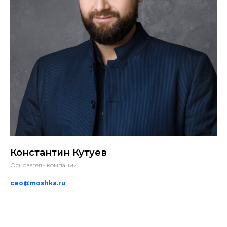
Константин Кутуев
Основатель компании
ceo@moshka.ru
Курсы
Социальные медиа
Блоггинг
Telegram
Сценаристика
VK