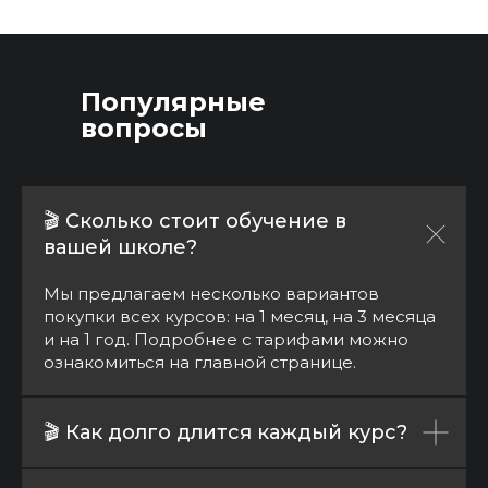
VFX
Youtube
Сторителлинг
Подкаст
Сериалы
Insta (запрещен в РФ)
Моб.съемка
Популярные
Мошка
Художник кино
Компания
вопросы
Нейросети
Спикеры
Кинорежиссура
Студенты
Метод Быкова
Блог
Спецпредложения
Контакты
🎬 Сколько стоит обучение в
Подписка
Секретный промокод на 10%
вашей школе?
Подарочный сертификат
скидку: Мошка10
Мы предлагаем несколько вариантов
Поддержка
help@moshka.ru
покупки всех курсов: на 1 месяц, на 3 месяца
Сотрудничество
pr@moshka.ru
и на 1 год. Подробнее с тарифами можно
СМИ
media@moshka.ru
ознакомиться на главной странице.
Политика конфиденциальности
Пользовательское соглашение
🎬 Как долго длится каждый курс?
Договор оферты
ДЕПАРТАМЕНТ ОБРАЗОВАНИЯ И НАУКИ Г. МОСКВЫ
№ Л035-01298-77/01082986
ИНН 7720392273 ОГРН 1177746904785