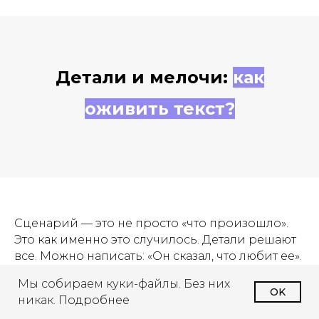
Детали и мелочи:
как
оживить текст?
Сценарий — это не просто «что произошло».
Это как именно это случилось. Детали решают
все. Можно написать: «Он сказал, что любит ее».
А можно: «Он поднял глаза, запнулся, сглотнул
Мы собираем куки-файлы. Без них
и еле слышно выдавил: «Я не могу без тебя
OK
никак.
Подробнее
дышать»».