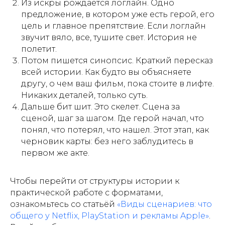
Из искры рождается логлайн. Одно
предложение, в котором уже есть герой, его
цель и главное препятствие. Если логлайн
звучит вяло, все, тушите свет. История не
полетит.
Потом пишется синопсис. Краткий пересказ
всей истории. Как будто вы объясняете
другу, о чем ваш фильм, пока стоите в лифте.
Никаких деталей, только суть.
Дальше бит шит. Это скелет. Сцена за
сценой, шаг за шагом. Где герой начал, что
понял, что потерял, что нашел. Этот этап, как
черновик карты: без него заблудитесь в
первом же акте.
Чтобы перейти от структуры истории к
практической работе с форматами,
ознакомьтесь со статьёй
«Виды сценариев: что
общего у Netflix, PlayStation и рекламы Apple»
.